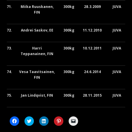
71.
Miika Ruuskanen,
300kg
28.3.2009
JUVA
FIN
72.
Andrei Saskov, EE
300kg
11.12.2010
JUVA
73.
Harri
300kg
10.12.2011
JUVA
Teppanainen, FIN
74.
Vesa Taavitsainen,
300kg
24.6.2014
JUVA
FIN
75.
Jan Lindqvist, FIN
300kg
28.11.2015
JUVA
Click
Click
Click
Click
Click
to
to
to
to
to
share
share
share
share
email
on
on
on
on
a