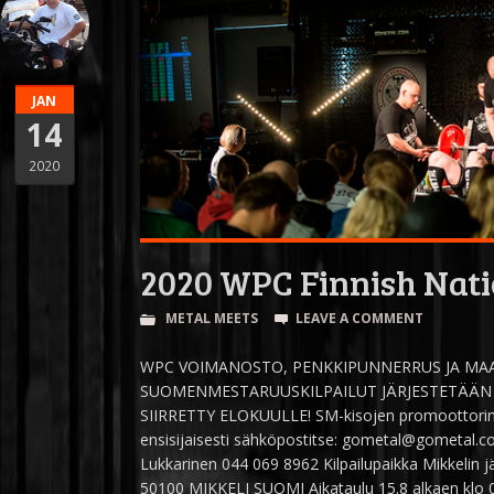
JAN
14
2020
2020 WPC Finnish Nati
METAL MEETS
LEAVE A COMMENT
WPC VOIMANOSTO, PENKKIPUNNERRUS JA M
SUOMENMESTARUUSKILPAILUT JÄRJESTETÄÄN MI
SIIRRETTY ELOKUULLE! SM-kisojen promoottorina t
ensisijaisesti sähköpostitse: gometal@gometal.c
Lukkarinen 044 069 8962 Kilpailupaikka Mikkelin jä
50100 MIKKELI SUOMI Aikataulu 15.8 alkaen klo 