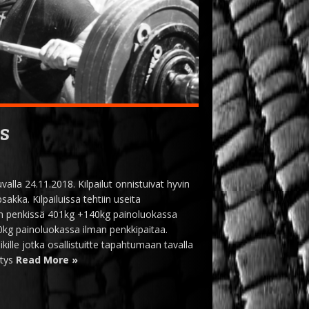
s
alla 24.11.2018. Kilpailut onnistuivat hyvin
sakka. Kilpailuissa tehtiin useita
n penkissä 401kg +140kg painoluokassa
0kg painoluokassa ilman penkkipaitaa.
aikille jotka osallistuitte tapahtumaan tavalla
etys
Read More »