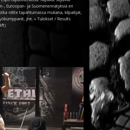
lman-, Euroopan- ja Suomenennätyksiä eri
, jotka olitte tapahtumassa mukana, kilpailijat,
työkumppanit, jne. » Tulokset / Results
ift)