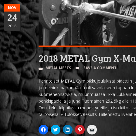
NOV
24
2018
2018 METAL Gym X-Ma
METAL MEETS
LEAVE A COMMENT
Perinteiset METAL Gym pikkujoulukisat pidettiin Juv
ja meininki paikanpäällä oli savolaiseen tapaan lup
Suomenennätyksiä, muunmuassa Ilkka Lukkarine
penkkipaidalla ja Juha Tuomainen 252,5kg alle 11
Onnittelut kilpailussa menestyneille ja iso kiitos k
tai toisella. » Tulokset/Results Tallennettu liveläh
Click
Click
Click
Click
Click
to
to
to
to
to