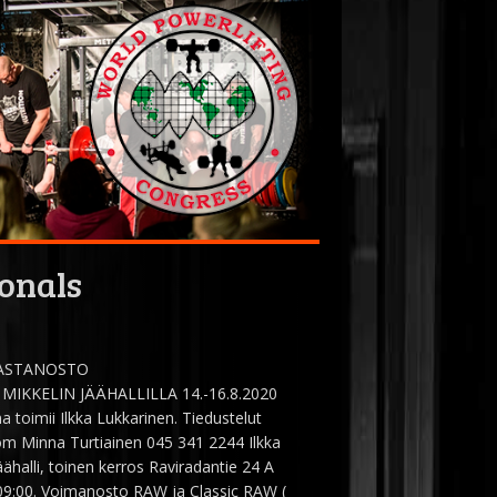
onals
AASTANOSTO
KKELIN JÄÄHALLILLA 14.-16.8.2020
oimii Ilkka Lukkarinen. Tiedustelut
om Minna Turtiainen 045 341 2244 Ilkka
ähalli, toinen kerros Raviradantie 24 A
09:00. Voimanosto RAW ja Classic RAW (