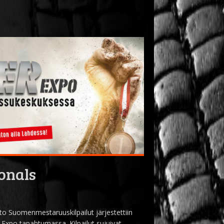
onals
 Suomenmestaruuskilpailut järjestettiin
po tapahtumassa. Kilpailut sujuivat