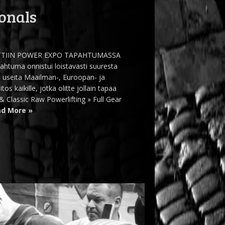
onals
TTIIN POWER EXPO TAPAHTUMASSA
uma onnistui loistavasti suuresta
in useita Maailman-, Euroopan- ja
os kaikille, jotka olitte jollain tapaa
 Classic Raw Powerlifting » Full Gear
d More »