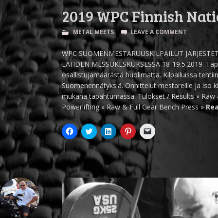
2019 WPC Finnish Nati
METAL MEETS
LEAVE A COMMENT
WPC SUOMENMESTARUUSKILPAILUT JÄRJESTE
LAHDEN MESSUKESKUKSESSA 18-19.5.2019. Tapaht
osallistujamäärästä huolimatta. Kilpailuissa tehti
Suomenennätyksiä. Onnittelut mestareille ja iso kiit
mukana tapahtumassa. Tulokset / Results » Raw &
Powerlifting » Raw & Full Gear Bench Press »
Rea
Click
Click
Click
Click
Click
to
to
to
to
to
share
share
share
share
email
on
on
on
on
a
Facebook
Twitter
LinkedIn
Pinterest
link
(Opens
(Opens
(Opens
(Opens
to
in
in
in
in
a
new
new
new
new
friend
window)
window)
window)
window)
(Opens
in
new
window)