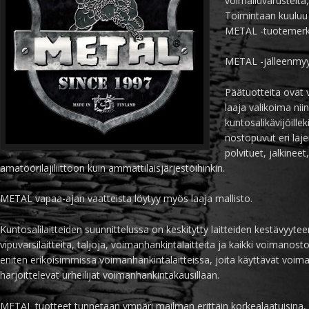
voimailuvarusteita,
Toimintaan kuuluu
METAL -tuotemerkin
METAL -jälleenmyy
Päätuotteita ovat 
laaja valikoima niin k
kuntosalikävijöille
nostopuvut eri laje
polvituet, jalkineet
amatöörilajiliittoon kuin ammattilaisjärjestöihinkin.
METAL vapaa-ajan vaatteista löytyy myös laaja mallisto.
Kuntosalilaitteiden suunnittelussa on keskitytty laitteiden kestävyytee
vipuvarsilaitteita, taljoja, voimanhankintalaitteita ja kaikki voimanost
eniten erikoisimmissa voimanhankintalaitteissa, joita käyttävät voimail
harjoittelevat urheilijat voimanhankintakausillaan.
METAL tuotteet tunnetaan ympäri mailman erittäin korkealaatuisina, k