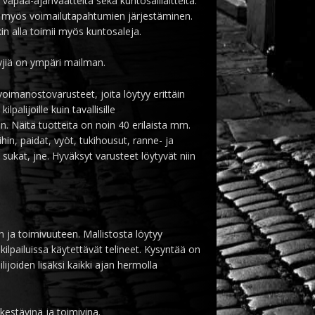
 vapaa-ajanvaatteita sekä kuntosalilaitteita.
 myös voimailutapahtumien järjestäminen.
 alla toimii myös kuntosaleja.
jiä on ympäri mailman.
voimanostovarusteet, joita löytyy erittäin
ilpalijoille kuin tavallisille
kin. Näitä tuotteita on noin 40 erilaista mm.
ihin, paidat, vyöt, tukihousut, ranne- ja
, sukat, jne. Hyväksyt varusteet löytyvät niin
n ja toimivuuteen. Mallistosta löytyy
okilpailuissa käytettävät telineet. Kysyntää on
ijoiden lisäksi kaikki ajan hermolla
estävinä ja toimivina.