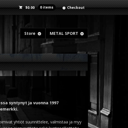
$
0.00
0 items
Checkout
Store
METAL SPORT
sa syntynyt ja vuonna 1997
temerkki.
oimivat yhtiöt suunnittelee, valmistaa ja myy